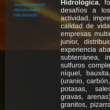
Hidrológica
, f
¿Recordar contraseña?
desafíos a lo
¿Recordar usuario?
Crear una cuenta
actividad, impr
calidad de vida
empresas multi
junior, distri
experiencia aba
subterránea, 
sulfuros comple
níquel, bauxit
(uranio, carbón,
potasas, sale
gravas, arenas
granitos, pizar