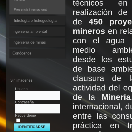
técnicos e
Presencia internacional
realización d
de
450 proye
Hidrología e hidrogeología
mineros
en rel
Ingeniería ambiental
con el agua 
Ingeniería de minas
medio ambie
Conócenos
desde los est
de base ambie
clausura de l
Sin imágenes
actividad del 
Usuario
de la
Minería
Contraseña
internacional, 
entre las cons
Recuérdeme
práctica en
I