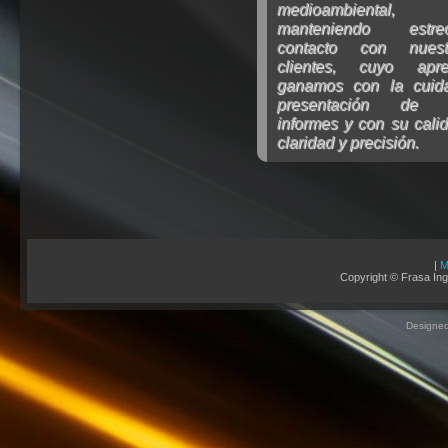
medioambiental,
manteniendo estre
contacto con nuest
clientes, cuyo apre
ganamos con la cuid
presentación de 
informes y con su cali
claridad y precisión.
|
M
Copyright © Frasa Ing
Designed