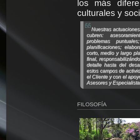
los más difere
culturales y so
Nuestras actuaciones
cubren: asesoramien
problemas puntuales
planificaciones; elabo
corto, medio y largo pl
final, responsabilizán
detalle hasta del desa
estos campos de activi
el Cliente y con el apo
Asesores y Especialist
FILOSOFÍA