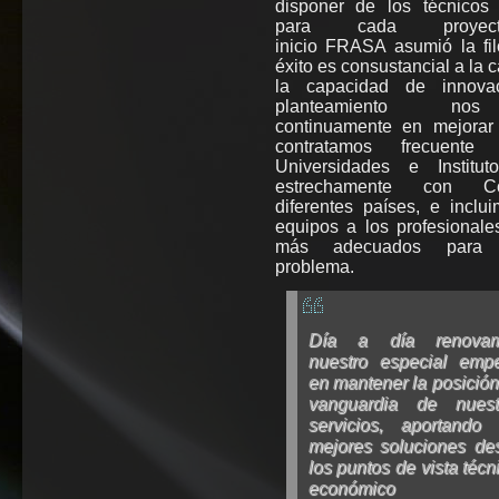
disponer de los técnico
para cada proyec
inicio FRASA asumió la fil
éxito es consustancial a la c
la capacidad de innova
planteamiento nos
continuamente en mejorar 
contratamos frecuente
Universidades e Institut
estrechamente con Co
diferentes países, e inclu
equipos a los profesionale
más adecuados para 
problema.
Día a día renova
nuestro especial emp
en mantener la posició
vanguardia de nuest
servicios, aportando 
mejores soluciones de
los puntos de vista técn
económico