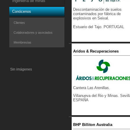
Ingeniería de minas
Descontaminación de suelos
Conócenos
contaminados por fábrica de
explosivos en Seixal.
Clientes
Estuario del Tajo. PORTUGAL
Colaboradores y asociados
Membresías
Aridos & Recuperaciones
Sin imágenes
Cantera Las Arenillas.
Villanueva del Rio y Minas. Sevill
ESPAÑA
BHP Billiton Australia