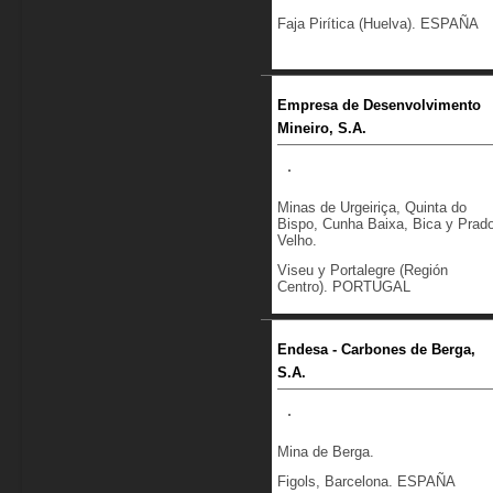
Faja Pirítica (Huelva). ESPAÑA
Empresa de Desenvolvimento
Mineiro, S.A.
Minas de Urgeiriça, Quinta do
Bispo, Cunha Baixa, Bica y Prad
Velho.
Viseu y Portalegre (Región
Centro). PORTUGAL
Endesa - Carbones de Berga,
S.A.
Mina de Berga.
Figols, Barcelona. ESPAÑA