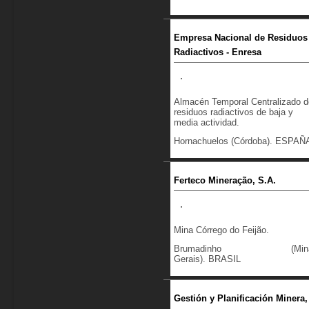
Empresa Nacional de Residuos
Radiactivos - Enresa
Almacén Temporal Centralizado d
residuos radiactivos de baja y
media actividad.
Hornachuelos (Córdoba). ESPAÑ
Ferteco Mineração, S.A.
Mina Córrego do Feijão.
Brumadinho (Min
Gerais). BRASIL
Gestión y Planificación Minera,