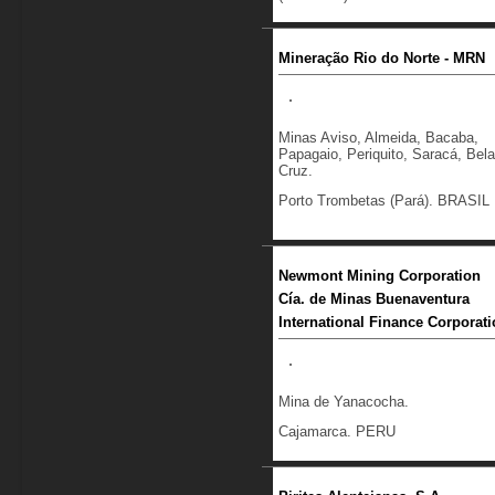
Mineração Rio do Norte - MRN
Minas Aviso, Almeida, Bacaba,
Papagaio, Periquito, Saracá, Bela
Cruz.
Porto Trombetas (Pará). BRASIL
Newmont Mining Corporation
Cía. de Minas Buenaventura
International Finance Corporati
Mina de Yanacocha.
Cajamarca. PERU