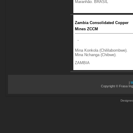
Maranhão. BRASIL
Zambia Consolidated Copper
Mines ZCCM
Mina Konkola (Chililabombwe).
Mina Nchanga (Chibwe).
ZAMBIA
|
M
Copyright © Frasa Ing
Designed