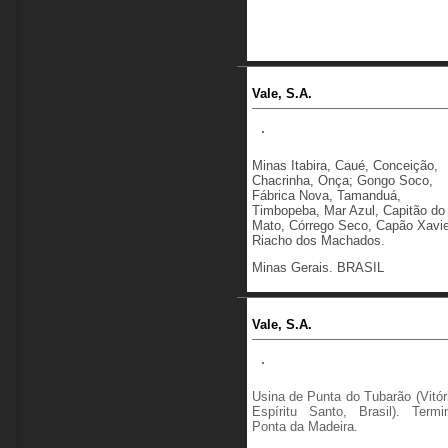
Vale, S.A.
Minas Itabira, Caué, Conceição,
Chacrinha, Onça; Gongo Soco,
Fábrica Nova, Tamanduá,
Timbopeba, Mar Azul, Capitão do
Mato, Córrego Seco, Capão Xavie
Riacho dos Machados.
Minas Gerais. BRASIL
Vale, S.A.
Usina de Punta do Tubarão (Vitór
Espíritu Santo, Brasil). Termin
Ponta da Madeira.