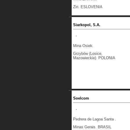
Ziri. ESLOVENIA
Siarkopol, S.A.
Mina Osiek.
Grzybów (Losice,
Mazowieckie). POLONIA
Soelcom
Pedrera de Lagoa Santa .
Minas Gerais. BRASIL