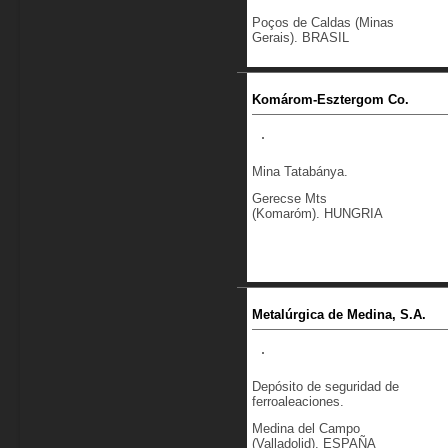
Poços de Caldas (Minas
Gerais). BRASIL
Komárom-Esztergom Co.
Mina Tatabánya.
Gerecse Mts
(Komaróm). HUNGRIA
Metalúrgica de Medina, S.A.
Depósito de seguridad de
ferroaleaciones.
Medina del Campo
(Valladolid). ESPAÑA