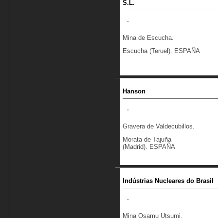
S.L.
Mina de Escucha.
Escucha (Teruel). ESPAÑA
Hanson
Gravera de Valdecubillos.
Morata de Tajuña
(Madrid). ESPAÑA
Indústrias Nucleares do Brasil
Mina Osamu Utsumi.