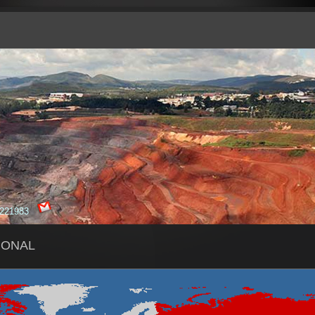
16221983
IONAL