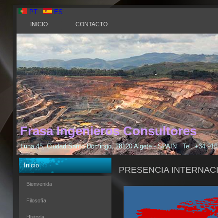
PT
ES
INICIO
CONTACTO
Frasa Ingenieros Consultores
Luna 45, Ciudad Santo Domingo, 28120 Algete - SPAIN Tel. +34 9
Inicio
PRESENCIA INTERNAC
Bienvenida
Filosofía
Historia